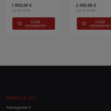
1 850,00
€
2 450,00
€
(sis. alv 25.5%)
(sis. alv 25.5%)
Lisää
Lisää
ostoskoriin
ostoskoriin
KAMULA OY
Asentajantie 3