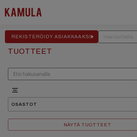
RAKENNUSPALVELU
REFERENSSIT
APTEEKKITALO
Hyppää
sisältöön
REKISTERÖIDY ASIAKKAAKSI
TUOTTEET
OSASTOT
Lämpöpumppuvaraajat
NÄYTÄ TUOTTEET