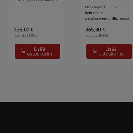
Oras Vega 1839FG-33 -
keittiöhana
pesukoneventtiilillä, musta
335,00
€
365,90
€
(sis. alv 25.5%)
(sis. alv 25.5%)
Lisää
Lisää
ostoskoriin
ostoskoriin