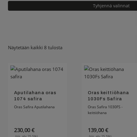
Tyhjennä valinnat
Näytetään kaikki 8 tulosta
Aputilahana oras
Oras keittiöhana
1074 safira
1030Fs Safira
Oras Safira Aputilahana
Oras Safira 1030FS -
keittiöhana
230,00
€
139,00
€
(sis. alv 25.5%)
(sis. alv 25.5%)