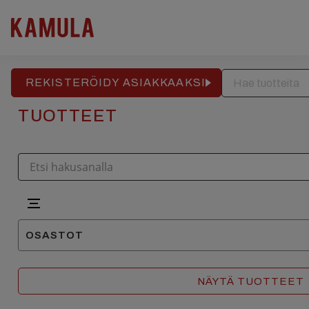
RAKENNUSPALVELU
REFERENSSIT
APTEEKKITALO
Hyppää
sisältöön
REKISTERÖIDY ASIAKKAAKSI
TUOTTEET
OSASTOT
Keittiöhanat
NÄYTÄ TUOTTEET