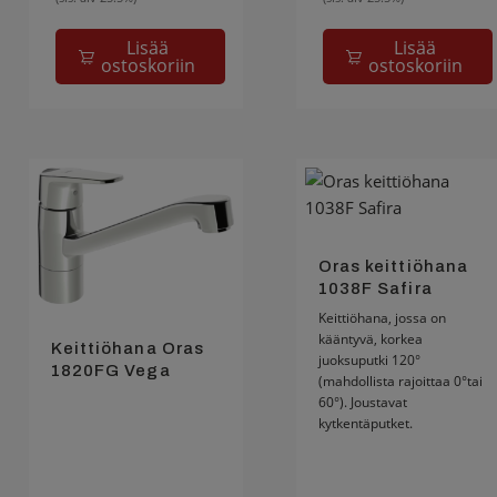
Lisää
Lisää
ostoskoriin
ostoskoriin
Oras keittiöhana
1038F Safira
Keittiöhana, jossa on
kääntyvä, korkea
Keittiöhana Oras
juoksuputki 120°
1820FG Vega
(mahdollista rajoittaa 0°tai
60°). Joustavat
kytkentäputket.