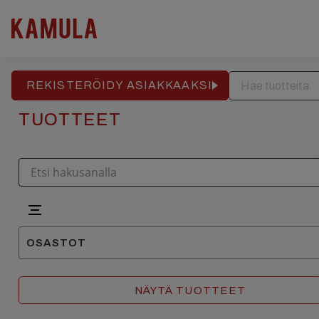
RAKENNUSPALVELU
REFERENSSIT
APTEEKKITALO
Hyppää
sisältöön
REKISTERÖIDY ASIAKKAAKSI
TUOTTEET
OSASTOT
Ilma-vesilämpöpumput
NÄYTÄ TUOTTEET