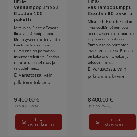
Ilma-
Ilma-
vesilämpöpumppu
vesilämpöpumppu
Ecodan 100
Ecodan 80 paketti
paketti
Mitsubishi Electric Ecodan -
ilma-vesilämpöpumppu
Mitsubishi Electric Ecodan -
lämmitykseen ja lämpimän
ilma-vesilämpöpumppu
käyttöveden tuottoon.
lämmitykseen ja lämpimän
Pumpussa on portaaton
käyttöveden tuottoon.
invertteritekniikka. Ecodan
Pumpussa on portaaton
on koko talon tehokas ja
invertteritekniikka. Ecodan
taloudellinen...
on koko talon tehokas ja
taloudellinen...
Ei varastossa, vain
Ei varastossa, vain
jälkitoimituksena
jälkitoimituksena
9 400,00
€
8 400,00
€
(sis. alv 25.5%)
(sis. alv 25.5%)
Lisää
Lisää
ostoskoriin
ostoskoriin