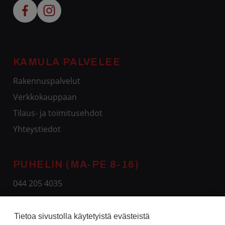
KAMULA PALVELEE
Rakennuspalvelut
Verkkokauppaan
Tilaus- ja toimitusehdot
Yhteystiedot
PUHELIN (MA-PE 8-16)
044 205 4035
Tietoa sivustolla käytetyistä evästeistä