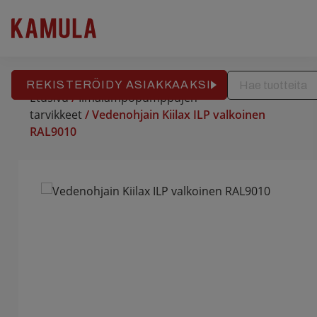
RAKENNUSPALVELU
REFERENSSIT
APTEEKKITALO
Hyppää
sisältöön
REKISTERÖIDY ASIAKKAAKSI
Etusivu
/
Ilmalämpöpumppujen
tarvikkeet
/ Vedenohjain Kiilax ILP valkoinen
RAL9010