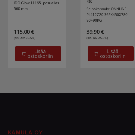
kg
IDO Glow 11165 -pesuallas
560 mm
Seinäkannake ONNLINE
PL412C20 365X450X780
90+90KG
115,00
€
39,90
€
(sis. alv 25.5%)
(sis. alv 25.5%)
Lisää
Lisää
ostoskoriin
ostoskoriin
KAMULA OY