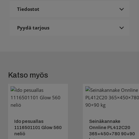
Tiedostot
Pyydä tarjous
Katso myös
Ido pesuallas
Seinäkannake
1116501101 Glow 560
Onnline PL412C20
neliö
365×450×780 90+90