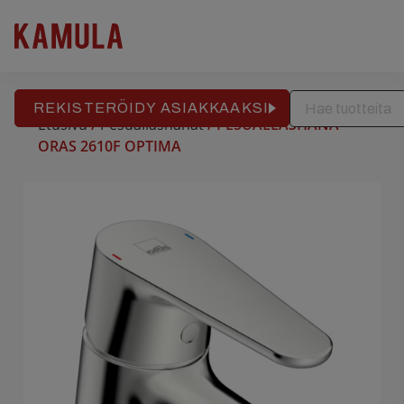
RAKENNUSPALVELU
REFERENSSIT
APTEEKKITALO
Hyppää
sisältöön
REKISTERÖIDY ASIAKKAAKSI
Etusivu
/
Pesuallashanat
/ PESUALLASHANA
ORAS 2610F OPTIMA