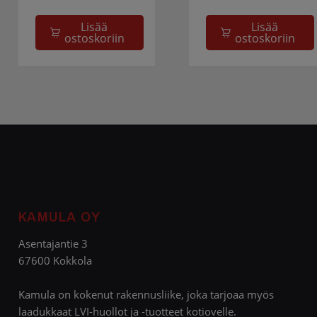
Lisää
Lisää
ostoskoriin
ostoskoriin
KAMULA OY
Asentajantie 3
67600 Kokkola
Kamula on kokenut rakennusliike, joka tarjoaa myös
laadukkaat LVI-huollot ja -tuotteet kotiovelle.