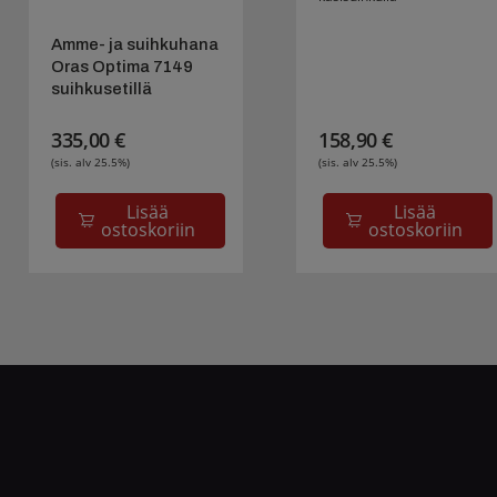
Amme- ja suihkuhana
Oras Optima 7149
suihkusetillä
335,00
€
158,90
€
(sis. alv 25.5%)
(sis. alv 25.5%)
Lisää
Lisää
ostoskoriin
ostoskoriin