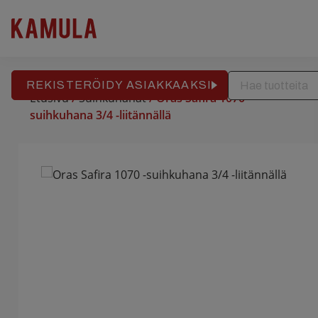
RAKENNUSPALVELU
REFERENSSIT
APTEEKKITALO
Hyppää
sisältöön
REKISTERÖIDY ASIAKKAAKSI
Etusivu
/
Suihkuhanat
/ Oras Safira 1070 -
suihkuhana 3/4 -liitännällä