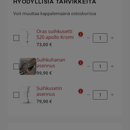
HYÖDYLLISIÄ TARVIKKEITA
Voit muuttaa kappalemääriä ostoskorissa
Oras suihkusetti
520 apollo Kromi
−
+
73,00
€
Suihkuhanan
asennus
−
+
99,90
€
Suihkusetin
asennus
−
+
79,90
€