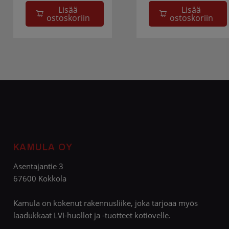
Lisää
Lisää
ostoskoriin
ostoskoriin
KAMULA OY
Asentajantie 3
67600 Kokkola
Kamula on kokenut rakennusliike, joka tarjoaa myös
laadukkaat LVI-huollot ja -tuotteet kotiovelle.