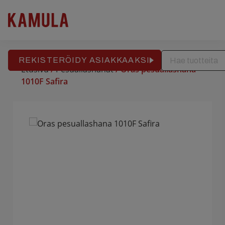
RAKENNUSPALVELU
REFERENSSIT
APTEEKKITALO
Hyppää
sisältöön
REKISTERÖIDY ASIAKKAAKSI
Etusivu
/
Pesuallashanat
/ Oras pesuallashana
1010F Safira