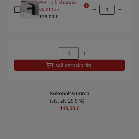
Pesuallashanan
asennus
−
+
129,00
€
-
+
Lisää ostoskoriin
Kokonaissumma
(sis. alv 25,5 %)
119,00 €