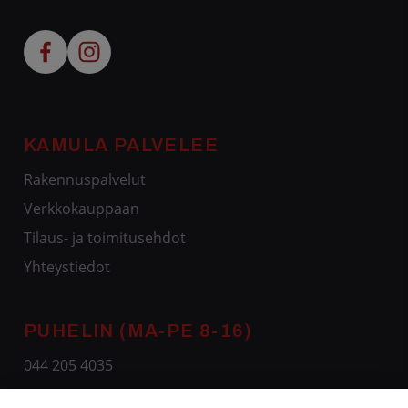
KAMULA PALVELEE
Rakennuspalvelut
Verkkokauppaan
Tilaus- ja toimitusehdot
Yhteystiedot
PUHELIN (MA-PE 8-16)
044 205 4035