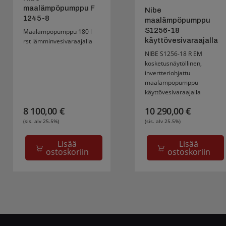
maalämpöpumppu F
Nibe
1245-8
maalämpöpumppu
S1256-18
Maalämpöpumppu 180 l
käyttövesivaraajalla
rst lämminvesivaraajalla
NIBE S1256-18 R EM
kosketusnäytöllinen,
invertteriohjattu
maalämpöpumppu
käyttövesivaraajalla
8 100,00
€
10 290,00
€
(sis. alv 25.5%)
(sis. alv 25.5%)
Lisää
Lisää
ostoskoriin
ostoskoriin