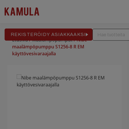
RAKENNUSPALVELU
REFERENSSIT
APTEEKKITALO
Hyppää
sisältöön
REKISTERÖIDY ASIAKKAAKSI
Etusivu
/
Maalämpöpumput
/ Nibe
maalämpöpumppu S1256-8 R EM
käyttövesivaraajalla