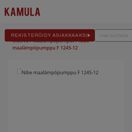
RAKENNUSPALVELU
REFERENSSIT
APTEEKKITALO
Hyppää
sisältöön
REKISTERÖIDY ASIAKKAAKSI
Etusivu
/
Maalämpöpumput
/ Nibe
maalämpöpumppu F 1245-12