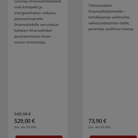
Lossnay-ilmanvaihtolaitteet
Tehosuodatin
ovat kompakti ja
ilmanvaihtokoneelle –
energiatehokas ratkaisu
tehokkaampi vaihtoehto
painovoimaisella
vakiosuodattimen tilalle,
ilmanvaihdolla varustetun
parantaa sisäilman laatua.
kohteen ilmanvaihdon
parantamiseen ilman
suuria remontteja.
Alkuperäinen
Nykyinen
549,90
€
hinta
hinta
529,00
€
73,90
€
oli:
on:
(sis. alv 25.5%)
(sis. alv 25.5%)
549,90 €.
529,00 €.