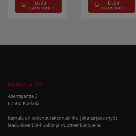
Lisää
Lisää
ostoskoriin
ostoskoriin
KAMULA OY
Asentajantie 3
67600 Kokkola
Kamula on kokenut rakennusliike, joka tarjoaa myös
laadukkaat LVI-huollot ja -tuotteet kotiovelle.