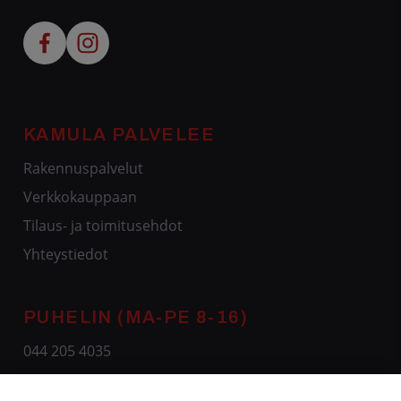
KAMULA PALVELEE
Rakennuspalvelut
Verkkokauppaan
Tilaus- ja toimitusehdot
Yhteystiedot
PUHELIN (MA-PE 8-16)
044 205 4035