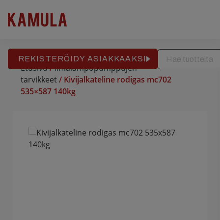
RAKENNUSPALVELU
REFERENSSIT
APTEEKKITALO
Hyppää
sisältöön
REKISTERÖIDY ASIAKKAAKSI
Etusivu
/
Ilmalämpöpumppujen
tarvikkeet
/ Kivijalkateline rodigas mc702
535×587 140kg