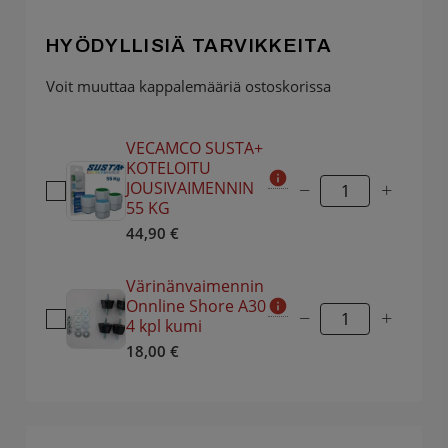
HYÖDYLLISIÄ TARVIKKEITA
Voit muuttaa kappalemääriä ostoskorissa
VECAMCO SUSTA+
KOTELOITU
JOUSIVAIMENNIN
−
+
55 KG
44,90
€
Värinänvaimennin
Onnline Shore A30
−
+
4 kpl kumi
18,00
€