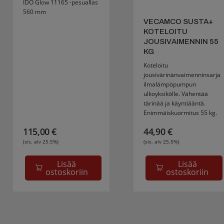
IDO Glow 11165 -pesuallas
560 mm
VECAMCO SUSTA+
KOTELOITU
JOUSIVAIMENNIN 55
KG
Koteloitu
jousivärinänvaimenninsarja
ilmalämpöpumpun
ulkoyksikölle. Vähentää
tärinää ja käyntiääntä.
Enimmäiskuormitus 55 kg.
115,00
€
44,90
€
(sis. alv 25.5%)
(sis. alv 25.5%)
Lisää
Lisää
ostoskoriin
ostoskoriin