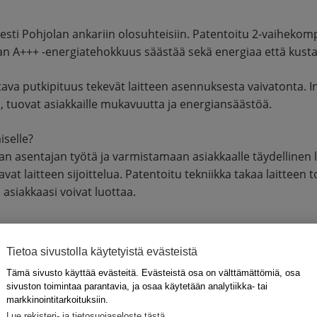
sesti Pohjolan ankariin olosuhteisiin. Patentoitu 2-vaiheko
kan A+++ -energiatehokkuus säästää sekä energiaa että kust
tava putkipituus tekevät laitteen asennuksesta vaivatonta. 
, tuovat asiakkaille mukavuutta ja energiansäästöä.
iselle?
 asentajan työtä ja varmistamaan asiakkaalle täydellinen l
vat laitteen sijoittelua. Patentoitu tekniikka takaa laitte
asiakkaasi voivat luottaa.
teissa
Tietoa sivustolla käytetyistä evästeistä
Tämä sivusto käyttää evästeitä. Evästeistä osa on välttämättömiä, osa
a jopa -35 °C
sivuston toimintaa parantavia, ja osaa käytetään analytiikka- tai
markkinointitarkoituksiin.
Lue rekisteri- ja tietosuojaseloste tästä