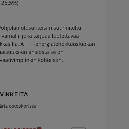
v 25.5%)
ohjolan olosuhteisiin suunniteltu
vamalli, joka tarjoaa luotettavaa
kkasilla. A+++ -energiatehokkuusluokan
naisuuksien ansiosta se on
vaativimpiinkin kohteisiin.
VIKKEITA
riä ostoskorissa