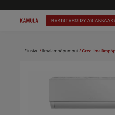
REKISTERÖIDY ASIAKKAAK
Hyppää
sisältöön
Etusivu
/
Ilmalämpöpumput
/ Gree ilmalämpö