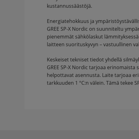
kustannussäästöjä.
Energiatehokkuus ja ympäristöystävälli
GREE SP-X Nordic on suunniteltu ympäri
pienemmät sähkölaskut lämmityksessä j
laitteen suorituskyvyn – vastuullinen vali
Keskeiset tekniset tiedot yhdellä silmäy
GREE SP-X Nordic tarjoaa erinomaista su
helpottavat asennusta. Laite tarjoaa e
tarkkuuden 1 °C:n välein. Tämä tekee SP-