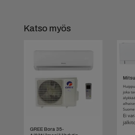
Katso myös
Mitsu
Huippu
joka ta
älykkää
alhais
Suomen 
Ei var
jälki
GREE Bora 35-