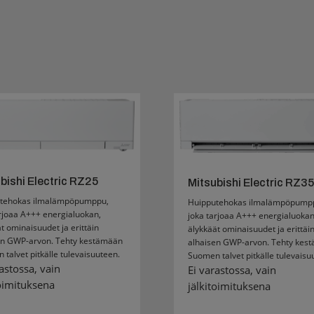
bishi Electric RZ25
Mitsubishi Electric RZ35
tehokas ilmalämpöpumppu,
Huipputehokas ilmalämpöpump
rjoaa A+++ energialuokan,
joka tarjoaa A+++ energialuokan
t ominaisuudet ja erittäin
älykkäät ominaisuudet ja erittäi
en GWP-arvon. Tehty kestämään
alhaisen GWP-arvon. Tehty kes
talvet pitkälle tulevaisuuteen.
Suomen talvet pitkälle tulevaisu
astossa, vain
Ei varastossa, vain
toimituksena
jälkitoimituksena