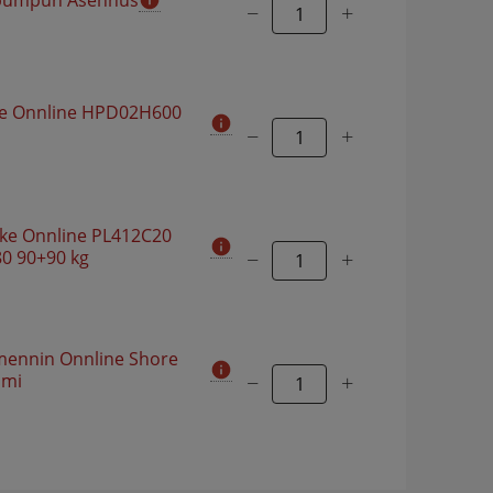
pumpun Asennus
−
+
e Onnline HPD02H600
−
+
ke Onnline PL412C20
0 90+90 kg
−
+
mennin Onnline Shore
umi
−
+