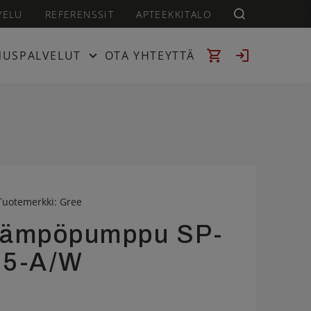
VELU
REFERENSSIT
APTEEKKITALO
NUSPALVELUT
OTA YHTEYTTÄ
Tuotemerkki:
Gree
alämpöpumppu SP-
35-A/W