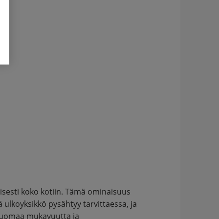
isesti koko kotiin. Tämä ominaisuus
 ulkoyksikkö pysähtyy tarvittaessa, ja
 tuomaa mukavuutta ja