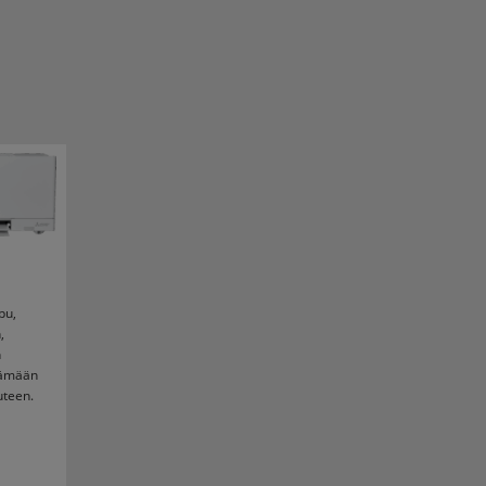
pu,
,
n
tämään
uteen.