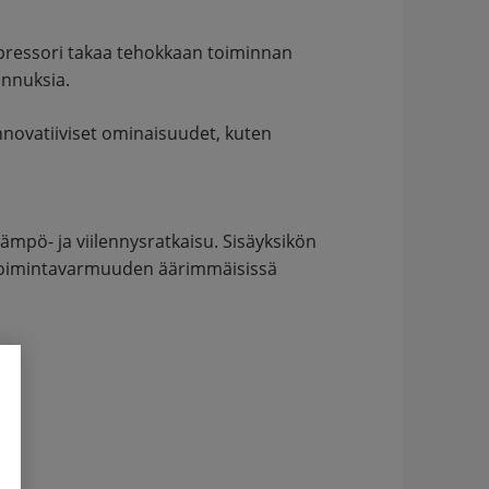
mpressori takaa tehokkaan toiminnan
annuksia.
Innovatiiviset ominaisuudet, kuten
ämpö- ja viilennysratkaisu. Sisäyksikön
en toimintavarmuuden äärimmäisissä