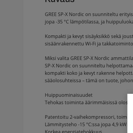
GREE SP-X Nordic on suunniteltu erityi
jopa -35 °C lämpötilassa, ja huippuluo
Kompakti ja kevyt sisäyksikkö sekä jous
sisäänrakennettu Wi-Fi ja takkatoiminto
Miksi valita GREE SP-X Nordic ammattila
SP-X Nordic on suunniteltu helpottamaan
kompakti koko ja kevyt rakenne helpotta
sääolosuhteissa – tämä on tuote, johon 
Huippuominaisuudet
Tehokas toiminta äärimmäisissä olosuh
Patentoitu 2-vaihekompressori, toimint
Lämmitysteho -15 °C:ssa jopa 4,9 kW
Korkea energiatehokkuus