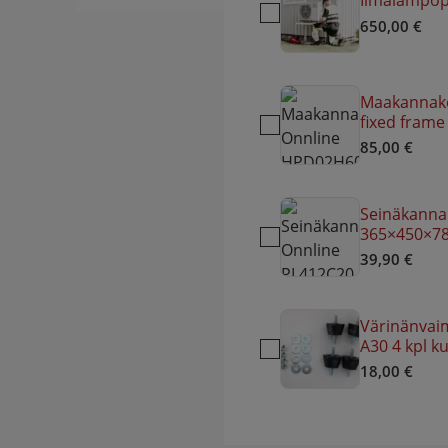
Ilmalämpö
650,00
€
Maakannak
fixed frame
85,00
€
Seinäkanna
365×450×78
39,90
€
Värinänvai
A30 4 kpl k
18,00
€