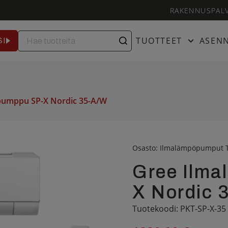
RAKENNUSPAL
TUOTTEET
ASEN
SI
pumppu SP-X Nordic 35-A/W
Osasto:
Ilmalämpöpumput
Gree Ilm
X Nordic 
Tuotekoodi: PKT-SP-X-35