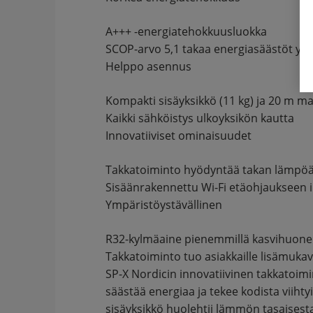
A+++ -energiatehokkuusluokka
SCOP-arvo 5,1 takaa energiasäästöt y
Helppo asennus
Kompakti sisäyksikkö (11 kg) ja 20 m m
Kaikki sähköistys ulkoyksikön kautta
Innovatiiviset ominaisuudet
Takkatoiminto hyödyntää takan lämpöä
Sisäänrakennettu Wi-Fi etäohjaukseen i
Ympäristöystävällinen
R32-kylmäaine pienemmillä kasvihuonep
Takkatoiminto tuo asiakkaille lisämuka
SP-X Nordicin innovatiivinen takkatoi
säästää energiaa ja tekee kodista viiht
sisäyksikkö huolehtii lämmön tasaises