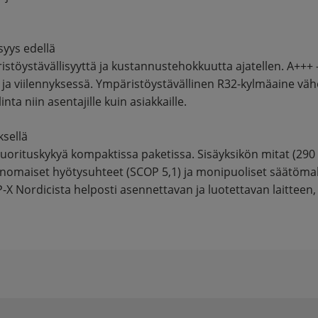
syys edellä
stöystävällisyyttä ja kustannustehokkuutta ajatellen. A++
a viilennyksessä. Ympäristöystävällinen R32-kylmäaine väh
nta niin asentajille kuin asiakkaille.
ksellä
orituskykyä kompaktissa paketissa. Sisäyksikön mitat (290 
rinomaiset hyötysuhteet (SCOP 5,1) ja monipuoliset säätöma
X Nordicista helposti asennettavan ja luotettavan laitteen, j