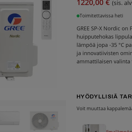
1220,00 €
(sis. al
Toimitettavissa heti
GREE SP-X Nordic on P
huipputehokas lippulai
lämpöä jopa -35 °C pa
ja innovatiivisten omi
ammattilaisen valinta 
HYÖDYLLISIÄ TAR
Voit muuttaa kappalemää